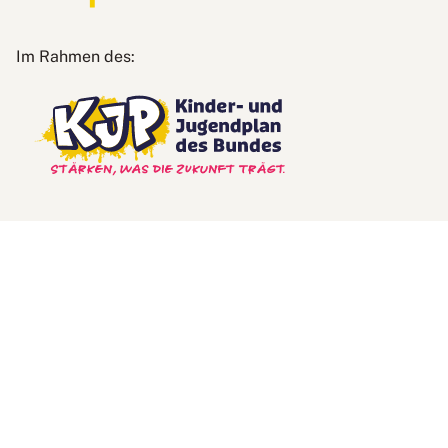
und
Jugend
Kinder-
Im Rahmen des:
und
Jugendplan
des
Bundes