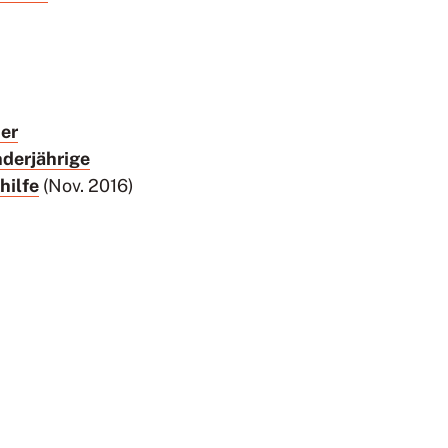
er
derjährige
hilfe
(Nov. 2016)